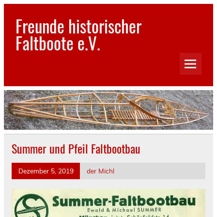
Skip
to
Freunde historischer
content
Faltboote e.V.
Bilder und Geschichten aus dem Reich der Faltboote
Summer und Pfeil Faltbootbau
Dezember 5, 2019
der Michl