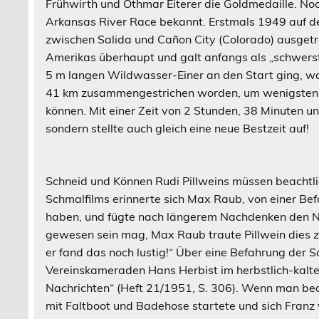
Frühwirth und Othmar Eiterer die Goldmedaille. No
Arkansas River Race bekannt. Erstmals 1949 auf d
zwischen Salida und Cañon City (Colorado) ausget
Amerikas überhaupt und galt anfangs als „schwerst
5 m langen Wildwasser-Einer an den Start ging, war
41 km zusammengestrichen worden, um wenigstens d
können. Mit einer Zeit von 2 Stunden, 38 Minuten u
sondern stellte auch gleich eine neue Bestzeit auf!
Schneid und Können Rudi Pillweins müssen beacht
Schmalfilms erinnerte sich Max Raub, von einer Bef
haben, und fügte nach längerem Nachdenken den Na
gewesen sein mag, Max Raub traute Pillwein dies z
er fand das noch lustig!“ Über eine Befahrung der 
Vereinskameraden Hans Herbist im herbstlich-kalt
Nachrichten“ (Heft 21/1951, S. 306). Wenn man b
mit Faltboot und Badehose startete und sich Franz 