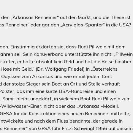
 den „Arkansas Renneiner“ auf den Markt, und die These ist
as Renneiner“ oder gar den „Acrylglas-Spanter“ in die USA?
agen. Einstimmig erklärten sie, dass Rudi Pillwein mit dem
hren sei. Sein Kanuverband unterstützte ihn nicht: „Pillwein
rtreter, er hatte absolut kein Geld und hat die Reise hinüber
Hose mit Geld.“ (Dr. Wolfgang Friedel) In „Österreichs
ne Odyssee zum Arkansas und wie er mit jedem Cent
 der stolze Sieger sein Boot an Ort und Stelle verkauft
 Polster, das ihm eine kurze USA-Rundreise und einen
Somit bleibt ungeklärt, in welchem Boot Rudi Pillwein zum
-Wildwasser-Einer, nicht aber das „Arkansas“-Modell.
GESA für die Konstruktion eines neuen Renneiners mitteilte;
entwickelte und nach dem Fluss benannte, der gerade in
s Renneiner“ von GESA fuhr Fritzi Schwingl 1956 auf diesem