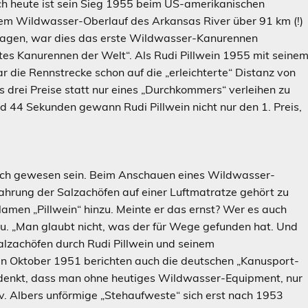
ch heute ist sein Sieg 1955 beim US-amerikanischen
em Wildwasser-Oberlauf des Arkansas River über 91 km (!)
ragen, war dies das erste Wildwasser-Kanurennen
es Kanurennen der Welt“. Als Rudi Pillwein 1955 mit seine
 die Rennstrecke schon auf die „erleichterte“ Distanz von
rei Preise statt nur eines „Durchkommers“ verleihen zu
nd 44 Sekunden gewann Rudi Pillwein nicht nur den 1. Preis,
lich gewesen sein. Beim Anschauen eines Wildwasser-
ahrung der Salzachöfen auf einer Luftmatratze gehört zu
men „Pillwein“ hinzu. Meinte er das ernst? Wer es auch
u. „Man glaubt nicht, was der für Wege gefunden hat. Und
Salzachöfen durch Rudi Pillwein und seinem
en Oktober 1951 berichten auch die deutschen „Kanusport-
edenkt, dass man ohne heutiges Wildwasser-Equipment, nur
v. Albers unförmige „Stehaufweste“ sich erst nach 1953