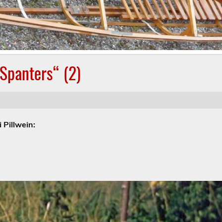
Spanters“ (2)
 Pillwein: