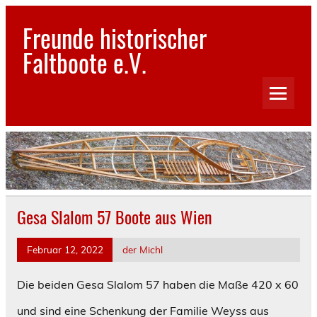
Skip
to
Freunde historischer
content
Faltboote e.V.
Bilder und Geschichten aus dem Reich der Faltboote
Gesa Slalom 57 Boote aus Wien
Februar 12, 2022
der Michl
Die beiden Gesa Slalom 57 haben die Maße 420 x 60
und sind eine Schenkung der Familie Weyss aus