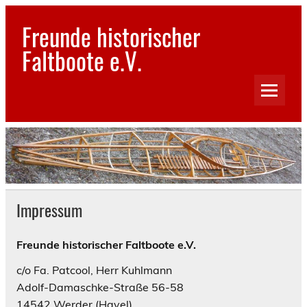
Skip
to
Freunde historischer
content
Faltboote e.V.
Bilder und Geschichten aus dem Reich der Faltboote
Impressum
Freunde historischer Faltboote e.V.
c/o Fa. Patcool, Herr Kuhlmann
Adolf-Damaschke-Straße 56-58
14542 Werder (Havel)