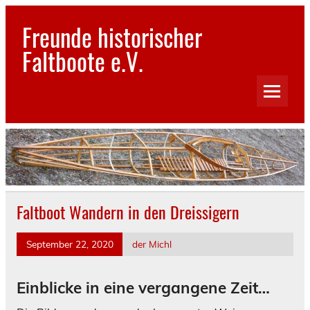
Skip
to
Freunde historischer
content
Faltboote e.V.
Bilder und Geschichten aus dem Reich der Faltboote
Faltboot Wandern in den Dreissigern
September 22, 2020
der Michl
Einblicke in eine vergangene Zeit…