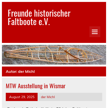
Skip
to
Freunde historischer
content
Faltboote e.V.
Bilder und Geschichten aus dem Reich der Faltboote
Autor:
der Michl
MTW Ausstellung in Wismar
August 29, 2025
der Michl